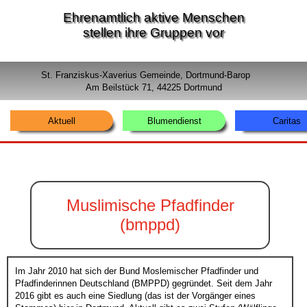
Ehrenamtlich aktive Menschen
stellen ihre Gruppen vor
St. Franziskus-Xaverius Gemeinde, Dortmund-Barop
Am Beilstück 71, 44225 Dortmund
Aktuell
Blumendienst
Caritas